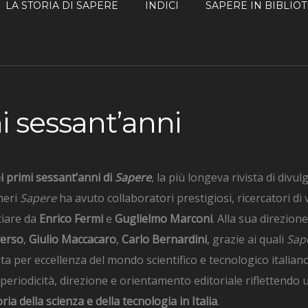
LA STORIA DI SAPERE
INDICI
SAPERE IN BIBLIO
mi sessant’anni
i primi sessant’anni di
Sapere
, la più longeva rivista di divulg
meri
Sapere
ha avuto collaboratori prestigiosi, ricercatori di 
ciare da
Enrico Fermi
e
Guglielmo Marconi
. Alla sua direzion
verso
,
Giulio Maccacaro
,
Carlo Bernardini
, grazie ai quali
Sap
vista per eccellenza del mondo scientifico e tecnologico italia
, periodicità, direzione e orientamento editoriale riflettendo
oria della scienza e della tecnologia in Italia
.